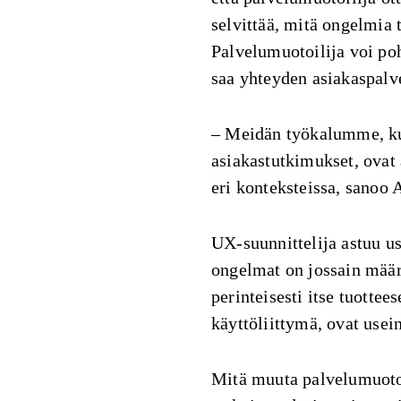
selvittää, mitä ongelmia t
Palvelumuotoilija voi poh
saa yhteyden asiakaspalv
– Meidän työkalumme, kut
asiakastutkimukset, ovat
eri konteksteissa, sano
UX-suunnittelija astuu us
ongelmat on jossain määri
perinteisesti itse tuottee
käyttöliittymä, ovat use
Mitä muuta palvelumuotoi