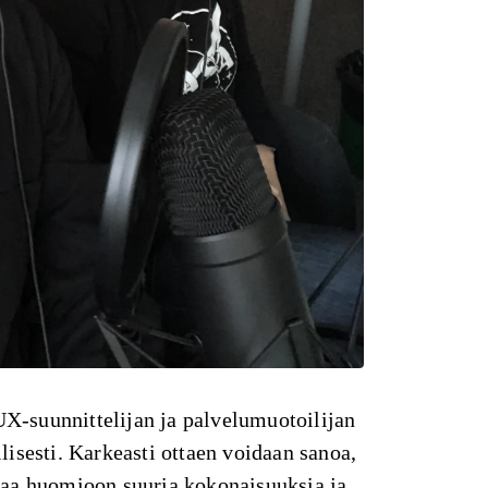
X-suunnittelijan ja palvelumuotoilijan
llisesti. Karkeasti ottaen voidaan sanoa,
ttaa huomioon suuria kokonaisuuksia ja