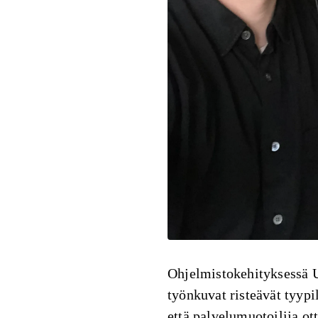
Ohjelmistokehityksessä U
työnkuvat risteävät tyypi
että palvelumuotoilija o