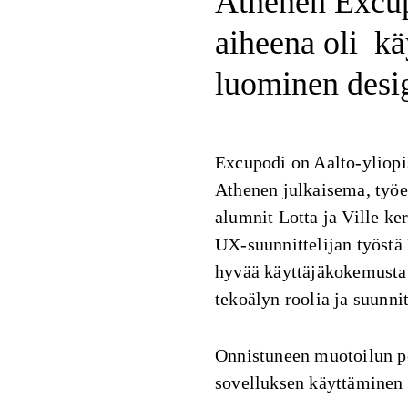
Athenen Excup
aiheena oli k
luominen desi
Excupodi on Aalto-yliopi
Athenen julkaisema, työe
alumnit Lotta ja Ville ke
UX-suunnittelijan työstä 
hyvää käyttäjäkokemusta 
tekoälyn roolia ja suunnit
Onnistuneen muotoilun per
sovelluksen käyttäminen 