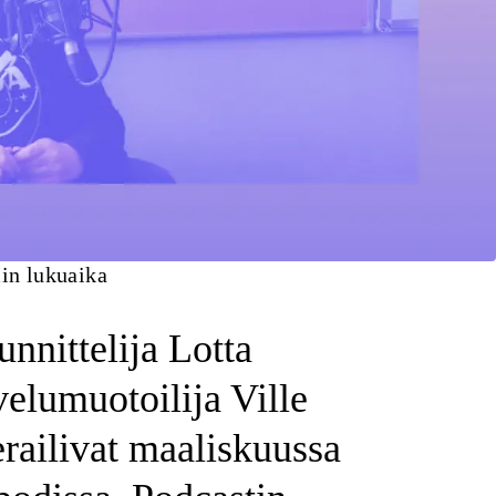
n lukuaika
nnittelija Lotta
elumuotoilija Ville
railivat maaliskuussa