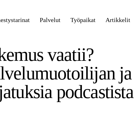
stystarinat
Palvelut
Työpaikat
Artikkelit
kemus vaatii?
lvelumuotoilijan ja
jatuksia podcastista