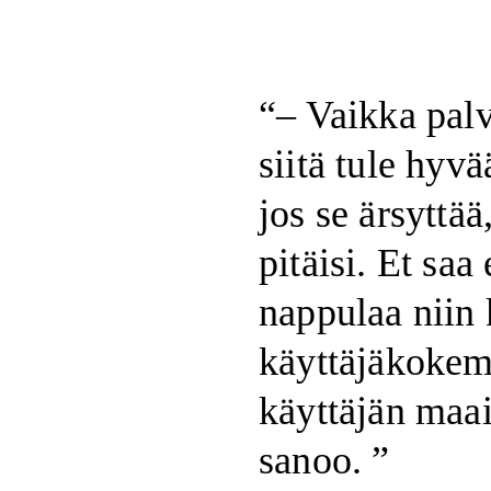
– Vaikka palve
siitä tule hyv
jos se ärsyttää
pitäisi. Et saa
nappulaa niin 
käyttäjäkokem
käyttäjän maa
sanoo.