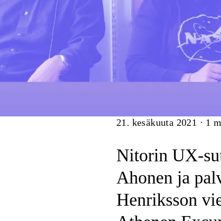
Artikkeli
21. kesäkuuta 2021
·
1
mi
Nitorin UX-suu
Ahonen ja palv
Henriksson vie