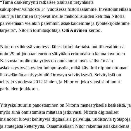
“Tämä osakemyynti ratkaisee osaltaan tietynlaista
sukupolvenvaihdosta 14-vuotisessa historiassamme. Investoinneillaan
Juuri ja Ilmarinen tarjoavat meille mahdollisuuden kehittää Nitoria
palvelemaan vieläkin paremmin asiakkaidemme ja työntekijöidemme
tarpeita”, Nitorin toimitusjohtaja
Olli Auvinen
kertoo.
Nitor on viidessä vuodessa lähes kolminkertaistanut liikevaihtonsa
noin 29 miljoonaan euroon säilyttäen erinomaisen kannattavuuden.
Kasvusta huolimatta yritys on onnistunut myös säilyttämään
asiakastyytyväisyyden huipputasolla, mikä käy ilmi riippumattoman
liike-elämän analyysiyhtiö Onwayn selvityksestä. Selvityksiä on
tehty jo vuodesta 2012 lähtien, ja Nitor on joka vuosi sijoittunut
parhaiden joukkoon.
Yrityskulttuuriin panostaminen on Nitorin menestykselle keskeistä, ja
myös siinä onnistumista mitataan jatkuvasti. Nitorin digitaaliset
insinöörit luovat kehittyviä digitaalisia palveluja, uudistavia työtapoja
ja strategista ketteryyttä. Osaamisellaan Nitor rakentaa asiakkaidensa