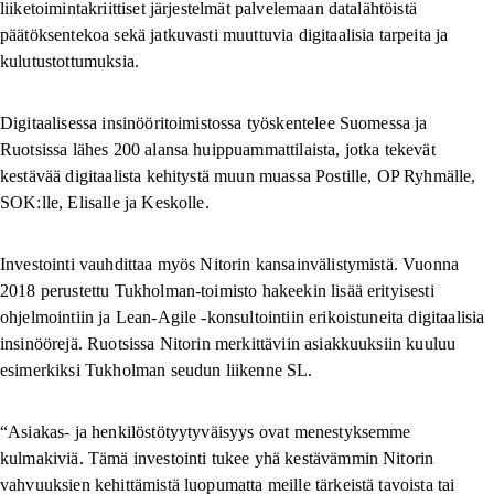
liiketoimintakriittiset järjestelmät palvelemaan datalähtöistä
päätöksentekoa sekä jatkuvasti muuttuvia digitaalisia tarpeita ja
kulutustottumuksia.
Digitaalisessa insinööritoimistossa työskentelee Suomessa ja
Ruotsissa lähes 200 alansa huippuammattilaista, jotka tekevät
kestävää digitaalista kehitystä muun muassa Postille, OP Ryhmälle,
SOK:lle, Elisalle ja Keskolle.
Investointi vauhdittaa myös Nitorin kansainvälistymistä. Vuonna
2018 perustettu Tukholman-toimisto hakeekin lisää erityisesti
ohjelmointiin ja Lean-Agile -konsultointiin erikoistuneita digitaalisia
insinöörejä. Ruotsissa Nitorin merkittäviin asiakkuuksiin kuuluu
esimerkiksi Tukholman seudun liikenne SL.
“Asiakas- ja henkilöstötyytyväisyys ovat menestyksemme
kulmakiviä. Tämä investointi tukee yhä kestävämmin Nitorin
vahvuuksien kehittämistä luopumatta meille tärkeistä tavoista tai