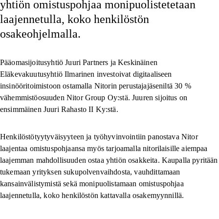
yhtiön omistuspohjaa monipuolistetetaan
laajennetulla, koko henkilöstön
osakeohjelmalla.
Pääomasijoitusyhtiö Juuri Partners ja Keskinäinen
Eläkevakuutusyhtiö Ilmarinen investoivat digitaaliseen
insinööritoimistoon ostamalla Nitorin perustajajäseniltä 30 %
vähemmistöosuuden Nitor Group Oy:stä. Juuren sijoitus on
ensimmäinen Juuri Rahasto II Ky:stä.
Henkilöstötyytyväisyyteen ja työhyvinvointiin panostava Nitor
laajentaa omistuspohjaansa myös tarjoamalla nitorilaisille aiempaa
laajemman mahdollisuuden ostaa yhtiön osakkeita. Kaupalla pyritään
tukemaan yrityksen sukupolvenvaihdosta, vauhdittamaan
kansainvälistymistä sekä monipuolistamaan omistuspohjaa
laajennetulla, koko henkilöstön kattavalla osakemyynnillä.