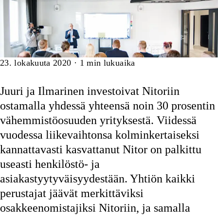
Artikkeli
23. lokakuuta 2020
·
1
min lukuaika
Juuri ja Ilmarinen investoivat Nitoriin
ostamalla yhdessä yhteensä noin 30 prosentin
vähemmistöosuuden yrityksestä. Viidessä
vuodessa liikevaihtonsa kolminkertaiseksi
kannattavasti kasvattanut Nitor on palkittu
useasti henkilöstö- ja
asiakastyytyväisyydestään. Yhtiön kaikki
perustajat jäävät merkittäviksi
osakkeenomistajiksi Nitoriin, ja samalla