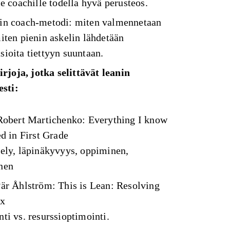
le coachille todella hyvä perusteos.
in coach-metodi: miten valmennetaan
iten pienin askelin lähdetään
ioita tiettyyn suuntaan.
rjoja, jotka selittävät leanin
esti:
Robert Martichenko: Everything I know
ed in First Grade
ely, läpinäkyvyys, oppiminen,
nen
är Åhlström: This is Lean: Resolving
ox
ti vs. resurssioptimointi.