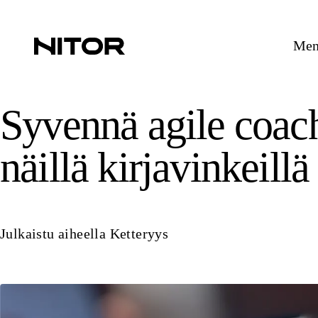
Mene
Syvennä agile coach
näillä kirjavinkeillä
Julkaistu aiheella
Ketteryys