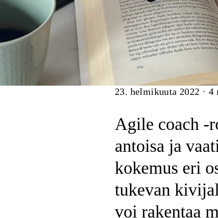
Artikkeli
23. helmikuuta 2022
·
4
Agile coach -r
antoisa ja vaa
kokemus eri o
tukevan kivija
voi rakentaa m