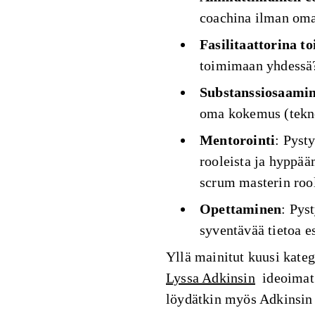
coachina ilman om
Fasilitaattorina t
toimimaan yhdessä
Substanssiosaami
oma kokemus (tekn
Mentorointi
: Pyst
rooleista ja hyppää
scrum masterin roo
Opettaminen
: Pys
syventävää tietoa e
Yllä mainitut kuusi kateg
Lyssa Adkinsin
ideoimat.
löydätkin myös Adkinsin