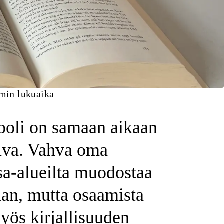
min lukuaika
ooli on samaan aikaan
tiva. Vahva oma
sa-alueilta muodostaa
lan, mutta osaamista
yös kirjallisuuden