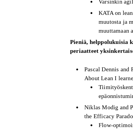
Varsinkin agi
KATA on lean
muutosta ja m
muuttamaan as
Pieniä, helppolukuisia ki
periaatteet yksinkertais
Pascal Dennis and 
About Lean I learn
Tiimityöskent
epäonnistumi
Niklas Modig and P
the Efficacy Parad
Flow-optimoin