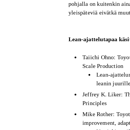
pohjalla on kuitenkin aina
yleispäteviä eivätkä muu
Lean-ajattelutapaa käsit
Taiichi Ohno: Toyo
Scale Production
Lean-ajattelu
leanin juurille
Jeffrey K. Liker: 
Principles
Mike Rother: Toyo
improvement, adapt