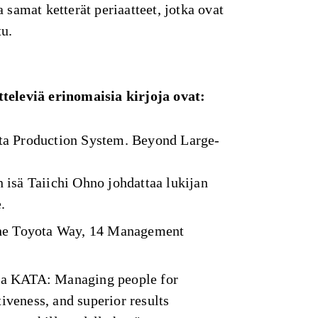
 samat ketterät periaatteet, jotka ovat
tu.
televiä erinomaisia kirjoja ovat:
ta Production System. Beyond Large-
n isä Taiichi Ohno johdattaa lukijan
.
The Toyota Way, 14 Management
ta KATA: Managing people for
iveness, and superior results