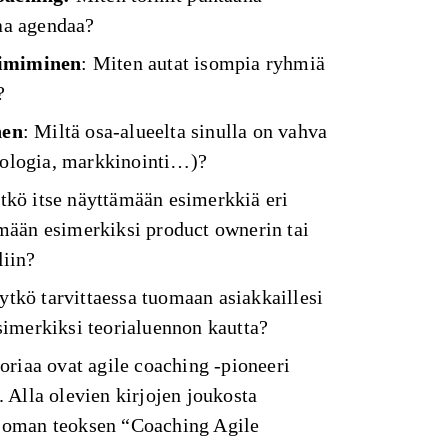
aa agendaa?
oimiminen
: Miten autat isompia ryhmiä
?
nen
: Miltä osa-alueelta sinulla on vahva
ologia, markkinointi…)?
ytkö itse näyttämään esimerkkiä eri
mään esimerkiksi product ownerin tai
liin?
tytkö tarvittaessa tuomaan asiakkaillesi
simerkiksi teorialuennon kautta?
oriaa ovat agile coaching -pioneeri
 Alla olevien kirjojen joukosta
 oman teoksen “Coaching Agile