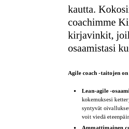
kautta. Kokos
coachimme Kir
kirjavinkit, jo
osaamistasi kul
Agile coach -taitojen o
Lean-agile -osaam
kokemuksesi kette
syntyvät oivallukse
voit viedä eteenpäin
Ammattimainen co