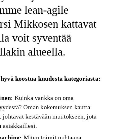
imme lean-agile
si Mikkosen kattavat
illa voit syventää
lakin alueella.
n hyvä koostua kuudesta kategoriasta:
inen
: Kuinka vankka on oma
ryydestä? Oman kokemuksen kautta
t johtavat kestävään muutokseen, jota
 asiakkaillesi.
aching:
Miten toimit puhtaana