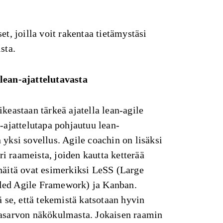
et, joilla voit rakentaa tietämystäsi
ista.
lean-ajattelutavasta
ikeastaan tärkeä ajatella lean-agile
e-ajattelutapa pohjautuu lean-
 yksi sovellus. Agile coachin on lisäksi
i raameista, joiden kautta ketterää
 näitä ovat esimerkiksi LeSS (Large
led Agile Framework) ja Kanban.
ä se, että tekemistä katsotaan hyvin
kasarvon näkökulmasta. Jokaisen raamin