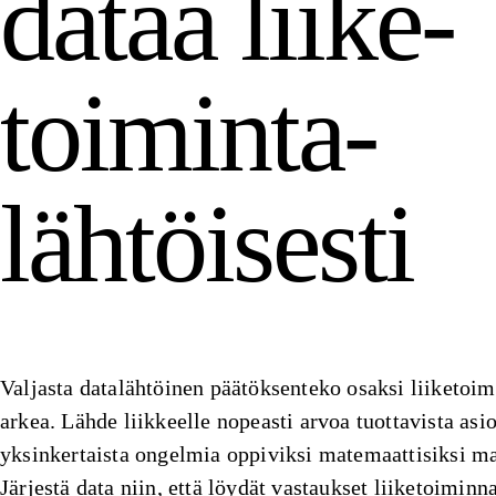
dataa liike­
toiminta­
lähtöisesti
Valjasta datalähtöinen päätöksenteko osaksi liiketoim
arkea. Lähde liikkeelle nopeasti arvoa tuottavista asio
yksinkertaista ongelmia oppiviksi matemaattisiksi ma
Järjestä data niin, että löydät vastaukset liiketoiminn