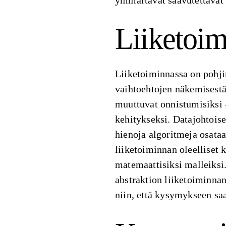
ymmärtävät saavutettavat
Liiketoim
Liiketoiminnassa on pohj
vaihtoehtojen näkemisestä 
muuttuvat onnistumisiksi –
kehitykseksi. Datajohtoise
hienoja algoritmeja osataa
liiketoiminnan oleelliset
matemaattisiksi malleiksi.
abstraktion liiketoiminnan
niin, että kysymykseen sa