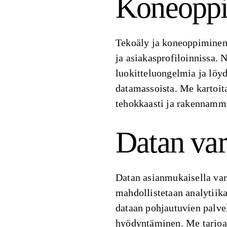
Koneoppi
Tekoäly ja koneoppiminen 
ja asiakasprofiloinnissa. 
luokitteluongelmia ja lö
datamassoista. Me kartoi
tehokkaasti ja rakennamme
Datan vara
Datan asianmukaisella vara
mahdollistetaan analytiika
dataan pohjautuvien palv
hyödyntäminen. Me tarjoam