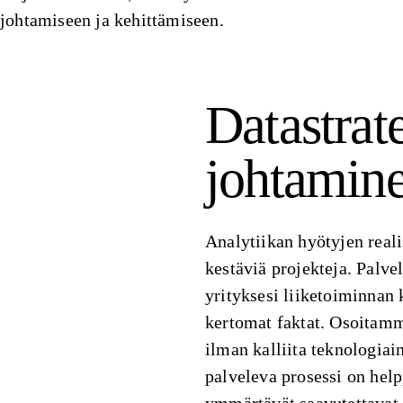
johtamiseen ja kehittämiseen.
Datastrate
johtamin
Analytiikan hyötyjen reali
kestäviä projekteja. Palv
yrityksesi liiketoiminnan k
kertomat faktat. Osoitamm
ilman kalliita teknologiai
palveleva prosessi on help