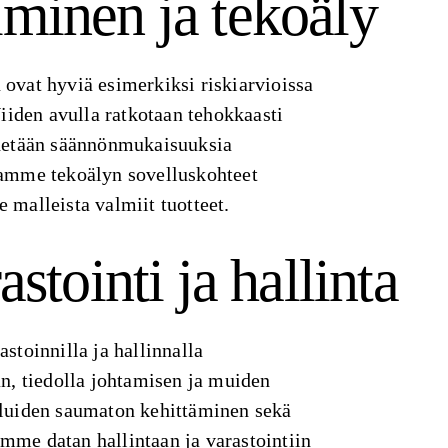
minen ja tekoäly
ovat hyviä esimerkiksi riskiarvioissa
Niiden avulla ratkotaan tehokkaasti
ydetään säännönmukaisuuksia
tamme tekoälyn sovelluskohteet
 malleista valmiit tuotteet.
stointi ja hallinta
stoinnilla ja hallinnalla
n, tiedolla johtamisen ja muiden
eluiden saumaton kehittäminen sekä
me datan hallintaan ja varastointiin