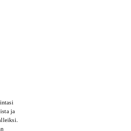
intasi
ista ja
lleiksi.
an