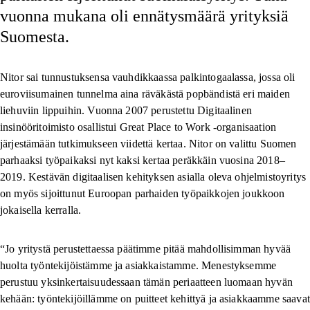
vuonna mukana oli ennätysmäärä yrityksiä
Suomesta.
Nitor sai tunnustuksensa vauhdikkaassa palkintogaalassa, jossa oli
euroviisumainen tunnelma aina räväkästä popbändistä eri maiden
liehuviin lippuihin. Vuonna 2007 perustettu Digitaalinen
insinööritoimisto osallistui Great Place to Work -organisaation
järjestämään tutkimukseen viidettä kertaa. Nitor on valittu Suomen
parhaaksi työpaikaksi nyt kaksi kertaa peräkkäin vuosina 2018–
2019. Kestävän digitaalisen kehityksen asialla oleva ohjelmistoyritys
on myös sijoittunut Euroopan parhaiden työpaikkojen joukkoon
jokaisella kerralla.
“Jo yritystä perustettaessa päätimme pitää mahdollisimman hyvää
huolta työntekijöistämme ja asiakkaistamme. Menestyksemme
perustuu yksinkertaisuudessaan tämän periaatteen luomaan hyvän
kehään: työntekijöillämme on puitteet kehittyä ja asiakkaamme saavat