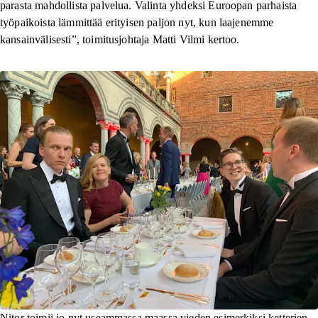
parasta mahdollista palvelua. Valinta yhdeksi Euroopan parhaista
työpaikoista lämmittää erityisen paljon nyt, kun laajenemme
kansainvälisesti”, toimitusjohtaja Matti Vilmi kertoo.
Nitor toimii jo nyt useammassa maassa vieden esimerkiksi ketterien