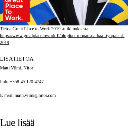
Tietoa Great Place to Work 2019 -tutkimuksesta
https://www.greatplacetowork.fi/blogit/euroopan-parhaat-tyopaikat-
2019
LISÄTIETOA
Matti Vilmi, Nitor
Puh: +358 45 120 4747
E-mail: matti.vilmi@nitor.com
Lue lisää