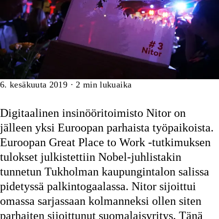
Artikkeli
6. kesäkuuta 2019
·
2
min lukuaika
Digitaalinen insinööritoimisto Nitor on
jälleen yksi Euroopan parhaista työpaikoista.
Euroopan Great Place to Work -tutkimuksen
tulokset julkistettiin Nobel-juhlistakin
tunnetun Tukholman kaupungintalon salissa
pidetyssä palkintogaalassa. Nitor sijoittui
omassa sarjassaan kolmanneksi ollen siten
parhaiten sijoittunut suomalaisyritys. Tänä