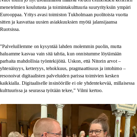
menetelmien koulutusta ja toimintakulttuuria suuryrityksiin ympäri
Eurooppaa. Yritys avasi toimiston Tukholmaan puolitoista vuotta
sitten ja kasvattaa uusien asiakkuuksien myötä jalansijaansa
Ruotsissa.
”Palveluillemme on kysyntää lahden molemmin puolin, mutta
haluamme kasvaa vain sitä tahtia, kun onnistumme löytämään
parhaita mahdollisia työntekijöitä. Uskon, että Nitorin arvot –
yhtenäisyys, ketteryys, tehokkuus, pragmaattisuus ja intohimo –
resonoivat digitaalisten palveluiden parissa toimivien kesken
kaikkialla. Digitaaliselle insinöörille ei ole yhdentekevää, millaisessa
kulttuurissa ja seurassa työtään tekee,” Vilmi kertoo.