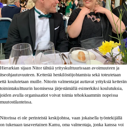
Hierarkian sijaan Nitor tähtää yrityskulttuurissaan avoimuuteen ja
itseohjautuvuuteen. Ketterää henkilöstöjohtamista sekä toteutetaan
että koulutetaan muille. Nitorin valmentajat auttavat yrityksiä ketterän
toimintakulttuurin luomisessa järjestämällä esimerkiksi koulutuksia,
joiden avulla organisaatiot voivat toimia tehokkaammin nopeissa
muutostilanteissa.
Nitorissa ei ole perinteistä keskijohtoa, vaan jokaisella työntekijällä
on tukenaan tasavertainen Kamu, oma valmentaja, jonka kanssa voi