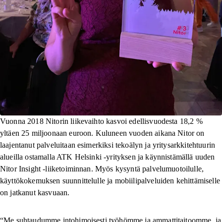
Vuonna 2018 Nitorin liikevaihto kasvoi edellisvuodesta 18,2 %
yltäen 25 miljoonaan euroon. Kuluneen vuoden aikana Nitor on
laajentanut palveluitaan esimerkiksi tekoälyn ja yritysarkkitehtuurin
alueilla ostamalla ATK Helsinki -yrityksen ja käynnistämällä uuden
Nitor Insight -liiketoiminnan. Myös kysyntä palvelumuotoilulle,
käyttökokemuksen suunnittelulle ja mobiilipalveluiden kehittämiselle
on jatkanut kasvuaan.
“Me suhtaudumme intohimoisesti työhömme ja ammattitaitoomme, ja