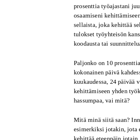
prosenttia työajastani ju
osaamiseni kehittämiseen
sellaista, joka kehittää s
tulokset työyhteisön kanss
koodausta tai suunnittelu
Paljonko on 10 prosenttia?
kokonainen päivä kahdess
kuukaudessa, 24 päivää v
kehittämiseen yhden työ
hassumpaa, vai mitä?
Mitä minä siitä saan? Inn
esimerkiksi jotakin, jota 
kehittää eteenpäin jotain, 