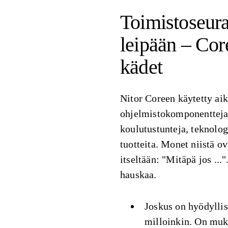
Toimistoseura
leipään – Cor
kädet
Nitor Coreen käytetty aik
ohjelmistokomponentteja, 
koulutustunteja, teknolo
tuotteita. Monet niistä ov
itseltään: "Mitäpä jos ...
hauskaa.
Joskus on hyödyllis
milloinkin. On muka