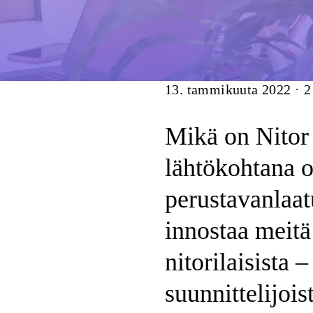
Artikkeli
13. tammikuuta 2022
·
2
Mikä on Nitor
lähtökohtana 
perustavanlaa
innostaa meitä
nitorilaisista –
suunnittelijois