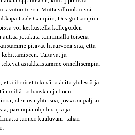
tää aikaa oppimiseen, kun oppimista
n sivutuotteena. Mutta silloinkin voi
vaikkapa Code Campiin, Design Campiin
oissa voi keskustella kollegoiden
n auttaa jotakuta toimimalla toisena
kaistamme pitävät lisäarvona sitä, että
ehittämiseen. Taitavat ja
et tekevät asiakkaistamme onnellisempia.
, että ihmiset tekevät asioita yhdessä ja
tä meillä on hauskaa ja koen
nua; olen osa yhteisöä, jossa on paljon
siä, parempia ohjelmoijia ja
uolimatta tunnen kuuluvani tähän
n.