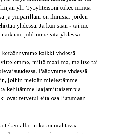
ilinjan yli. Työyhteisöni tukee minua
sa ja ympärilläni on ihmisiä, joiden
ehittää yhdessä. Ja kun saan - tai me
a aikaan, juhlimme sitä yhdessä.
sa keräännymme kaikki yhdessä
Kuvittelemme, miltä maailma, me itse tai
ulevaisuudessa. Päädymme yhdessä
in, joihin meidän mielestämme
ista kehitämme laajamittaisempia
kki ovat tervetulleita osallistumaan
itä tekemällä, mikä on mahtavaa –