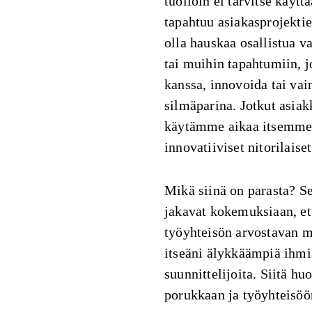
tuolloin ei tarvitse käyt
tapahtuu asiakasprojektie
olla hauskaa osallistua 
tai muihin tapahtumiin, j
kanssa, innovoida tai vai
silmäparina. Jotkut asiak
käytämme aikaa itsemme k
innovatiiviset nitorilais
Mikä siinä on parasta? Se
jakavat kokemuksiaan, et
työyhteisön arvostavan mi
itseäni älykkäämpiä ihmi
suunnittelijoita. Siitä h
porukkaan ja työyhteisöö