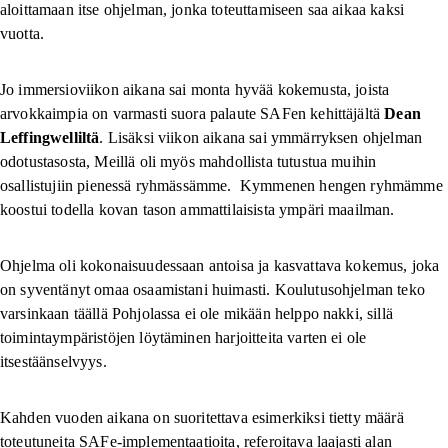
aloittamaan itse ohjelman, jonka toteuttamiseen saa aikaa kaksi
vuotta.
Jo immersioviikon aikana sai monta hyvää kokemusta, joista
arvokkaimpia on varmasti suora palaute SAFen kehittäjältä
Dean
Leffingwelliltä
. Lisäksi viikon aikana sai ymmärryksen ohjelman
odotustasosta, Meillä oli myös mahdollista tutustua muihin
osallistujiin pienessä ryhmässämme. Kymmenen hengen ryhmämme
koostui todella kovan tason ammattilaisista ympäri maailman.
Ohjelma oli kokonaisuudessaan antoisa ja kasvattava kokemus, joka
on syventänyt omaa osaamistani huimasti. Koulutusohjelman teko
varsinkaan täällä Pohjolassa ei ole mikään helppo nakki, sillä
toimintaympäristöjen löytäminen harjoitteita varten ei ole
itsestäänselvyys.
Kahden vuoden aikana on suoritettava esimerkiksi tietty määrä
toteutuneita SAFe-implementaatioita, referoitava laajasti alan