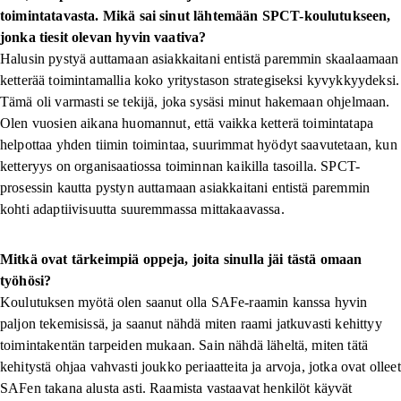
toimintatavasta. Mikä sai sinut lähtemään SPCT-koulutukseen,
jonka tiesit olevan hyvin vaativa?
Halusin pystyä auttamaan asiakkaitani entistä paremmin skaalaamaan
ketterää toimintamallia koko yritystason strategiseksi kyvykkyydeksi.
Tämä oli varmasti se tekijä, joka sysäsi minut hakemaan ohjelmaan.
Olen vuosien aikana huomannut, että vaikka ketterä toimintatapa
helpottaa yhden tiimin toimintaa, suurimmat hyödyt saavutetaan, kun
ketteryys on organisaatiossa toiminnan kaikilla tasoilla. SPCT-
prosessin kautta pystyn auttamaan asiakkaitani entistä paremmin
kohti adaptiivisuutta suuremmassa mittakaavassa.
Mitkä ovat tärkeimpiä oppeja, joita sinulla jäi tästä omaan
työhösi?
Koulutuksen myötä olen saanut olla SAFe-raamin kanssa hyvin
paljon tekemisissä, ja saanut nähdä miten raami jatkuvasti kehittyy
toimintakentän tarpeiden mukaan. Sain nähdä läheltä, miten tätä
kehitystä ohjaa vahvasti joukko periaatteita ja arvoja, jotka ovat olleet
SAFen takana alusta asti. Raamista vastaavat henkilöt käyvät