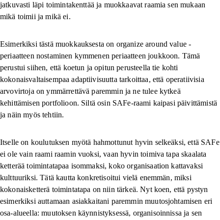
jatkuvasti läpi toimintakenttää ja muokkaavat raamia sen mukaan
mikä toimii ja mikä ei.
Esimerkiksi tästä muokkauksesta on organize around value -
periaatteen nostaminen kymmenen periaatteen joukkoon. Tämä
perustui siihen, että koetun ja opitun perusteella tie kohti
kokonaisvaltaisempaa adaptiivisuutta tarkoittaa, että operatiivisia
arvovirtoja on ymmärrettävä paremmin ja ne tulee kytkeä
kehittämisen portfolioon. Siltä osin SAFe-raami kaipasi päivittämistä
ja näin myös tehtiin.
Itselle on koulutuksen myötä hahmottunut hyvin selkeäksi, että SAFe
ei ole vain raami raamin vuoksi, vaan hyvin toimiva tapa skaalata
ketterää toimintatapaa isommaksi, koko organisaation kattavaksi
kulttuuriksi. Tätä kautta konkretisoitui vielä enemmän, miksi
kokonaisketterä toimintatapa on niin tärkeä. Nyt koen, että pystyn
esimerkiksi auttamaan asiakkaitani paremmin muutosjohtamisen eri
osa-alueella: muutoksen käynnistyksessä, organisoinnissa ja sen