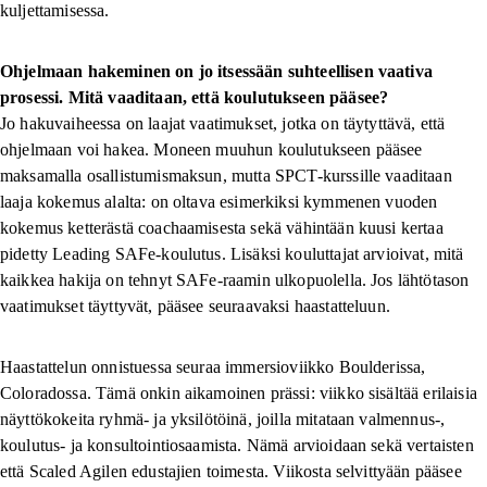
kuljettamisessa.
Ohjelmaan hakeminen on jo itsessään suhteellisen vaativa
prosessi. Mitä vaaditaan, että koulutukseen pääsee?
Jo hakuvaiheessa on laajat vaatimukset, jotka on täytyttävä, että
ohjelmaan voi hakea. Moneen muuhun koulutukseen pääsee
maksamalla osallistumismaksun, mutta SPCT-kurssille vaaditaan
laaja kokemus alalta: on oltava esimerkiksi kymmenen vuoden
kokemus ketterästä coachaamisesta sekä vähintään kuusi kertaa
pidetty Leading SAFe-koulutus. Lisäksi kouluttajat arvioivat, mitä
kaikkea hakija on tehnyt SAFe-raamin ulkopuolella. Jos lähtötason
vaatimukset täyttyvät, pääsee seuraavaksi haastatteluun.
Haastattelun onnistuessa seuraa immersioviikko Boulderissa,
Coloradossa. Tämä onkin aikamoinen prässi: viikko sisältää erilaisia
näyttökokeita ryhmä- ja yksilötöinä, joilla mitataan valmennus-,
koulutus- ja konsultointiosaamista. Nämä arvioidaan sekä vertaisten
että Scaled Agilen edustajien toimesta. Viikosta selvittyään pääsee