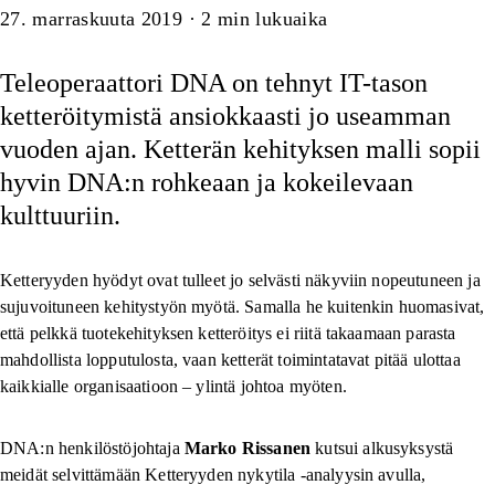
Artikkeli
27. marraskuuta 2019
·
2
min lukuaika
Teleoperaattori DNA on tehnyt IT-tason
ketteröitymistä ansiokkaasti jo useamman
vuoden ajan. Ketterän kehityksen malli sopii
hyvin DNA:n rohkeaan ja kokeilevaan
kulttuuriin.
Ketteryyden hyödyt ovat tulleet jo selvästi näkyviin nopeutuneen ja
sujuvoituneen kehitystyön myötä. Samalla he kuitenkin huomasivat,
että pelkkä tuotekehityksen ketteröitys ei riitä takaamaan parasta
mahdollista lopputulosta, vaan ketterät toimintatavat pitää ulottaa
kaikkialle organisaatioon – ylintä johtoa myöten.
DNA:n henkilöstöjohtaja
Marko Rissanen
kutsui alkusyksystä
meidät selvittämään Ketteryyden nykytila -analyysin avulla,