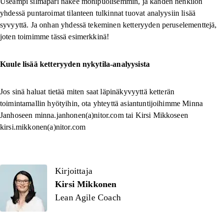
Useampi silmäpari näkee monipuolisemmin, ja kahden henkilön
yhdessä puntaroimat tilanteen tulkinnat tuovat analyysiin lisää
syvyyttä. Ja onhan yhdessä tekeminen ketteryyden peruselementtejä,
joten toimimme tässä esimerkkinä!
Kuule lisää ketteryyden nykytila-analyysista
Jos sinä haluat tietää miten saat läpinäkyvyyttä ketterän
toimintamallin hyötyihin, ota yhteyttä asiantuntijoihimme Minna
Janhoseen minna.janhonen(a)nitor.com tai Kirsi Mikkoseen
kirsi.mikkonen(a)nitor.com
Kirjoittaja
Kirjoittaja
Kirsi Mikkonen
Lean Agile Coach