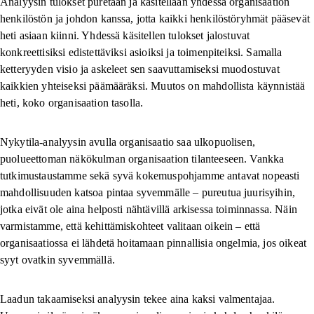
Analyysin tulokset puretaan ja käsitellään yhdessä organisaation
henkilöstön ja johdon kanssa, jotta kaikki henkilöstöryhmät pääsevät
heti asiaan kiinni. Yhdessä käsitellen tulokset jalostuvat
konkreettisiksi edistettäviksi asioiksi ja toimenpiteiksi. Samalla
ketteryyden visio ja askeleet sen saavuttamiseksi muodostuvat
kaikkien yhteiseksi päämääräksi. Muutos on mahdollista käynnistää
heti, koko organisaation tasolla.
Nykytila-analyysin avulla organisaatio saa ulkopuolisen,
puolueettoman näkökulman organisaation tilanteeseen. Vankka
tutkimustaustamme sekä syvä kokemuspohjamme antavat nopeasti
mahdollisuuden katsoa pintaa syvemmälle – pureutua juurisyihin,
jotka eivät ole aina helposti nähtävillä arkisessa toiminnassa. Näin
varmistamme, että kehittämiskohteet valitaan oikein – että
organisaatiossa ei lähdetä hoitamaan pinnallisia ongelmia, jos oikeat
syyt ovatkin syvemmällä.
Laadun takaamiseksi analyysin tekee aina kaksi valmentajaa.