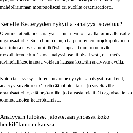
mahdollisimman monipuolisesti eri puolilta organisaatiosta.
Kenelle Ketteryyden nykytila -analyysi soveltuu?
Olemme toteuttaneet analyysin mm. ravintola-alalla toimivalle isolle
organisaatiolle. Siellä huomattiin, että perinteinen projektipohjainen
tapa toimia ei vastannut riittävän nopeasti mm. muuttuviin
ruokailutrendeihin. Tämä analyysi osoitti oivallisesti, että myös
ravintolaliiketoimintaa voidaan haastaa ketterän analyysin avulla.
Kuten tänä syksynä toteuttamamme nykytila-analyysit osoittavat,
analyysi soveltuu sekä ketterää toimintatapaa jo soveltaville
organisaatioille, että myös niille, jotka vasta miettivät organisaationsa
toimintatapojen ketteröittämistä.
Analyysin tulokset jalostetaan yhdessä koko
henkilökunnan kanssa