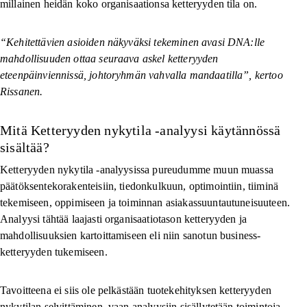
millainen heidän koko organisaationsa ketteryyden tila on.
“Kehitettävien asioiden näkyväksi tekeminen avasi DNA:lle
mahdollisuuden ottaa seuraava askel ketteryyden
eteenpäinviennissä, johtoryhmän vahvalla mandaatilla”, kertoo
Rissanen.
Mitä Ketteryyden nykytila -analyysi käytännössä
sisältää?
Ketteryyden nykytila -analyysissa pureudumme muun muassa
päätöksentekorakenteisiin, tiedonkulkuun, optimointiin, tiiminä
tekemiseen, oppimiseen ja toiminnan asiakassuuntautuneisuuteen.
Analyysi tähtää laajasti organisaatiotason ketteryyden ja
mahdollisuuksien kartoittamiseen eli niin sanotun business-
ketteryyden tukemiseen.
Tavoitteena ei siis ole pelkästään tuotekehityksen ketteryyden
nykytilan selvittäminen, vaan analyysiin sisällytetään toimintoja