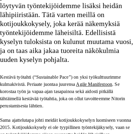
löytyvän työntekijöidemme lisäksi heidän
lähipiiristään. Tätä varten meillä on
kotijoukkokysely, joka kerää näkemyksiä
työntekijöidemme läheisiltä. Edellisistä
kyselyn tuloksista on kulunut muutama vuosi,
ja on taas aika jakaa tuoreita näkökulmia
uuden kyselyn pohjalta.
Kestävä työtahti (“Sustainable Pace”) on yksi työkulttuurimme
kulmakivistä. Periaate juontaa juurensa
Agile Manifestoon
. Se
korostaa työn ja vapaa-ajan tasapainoa sekä aidosti pitkällä
tähtäimellä kestävää työtahtia, joka on ollut tavoitteemme Nitorin
perustamisesta lähtien.
Sama ajattelutapa johti meidät kotijoukkokyselyn luomiseen vuonna
2015. Kotijoukkokysely ei ole tyypillinen työntekijäkysely, vaan se