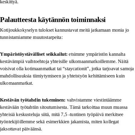
keskittyä.
Palautteesta käytännön toiminnaksi
Kotijoukkokyselyn tulokset kannustavat meitä jatkamaan monia jo
tunnistamiamme muutostarpeita:
Ympäristöystävälliset seikkailut:
etsimme ympäristön kannalta
kestävämpiä vaihtoehtoja yhteisille ulkomaanmatkoillemme. Näitä
voisivat olla kotimaanmatkat tai “staycationit”, jotka tarjoavat samoja
mahdollisuuksia tiimiytymiseen ja yhteistyön kehittämiseen kuin
ulkomaanmatkat.
Kestävän työtahdin tukeminen:
vahvistamme viestintäämme
kestävään työtahtiin sitoutumisesta. Tämä tarkoittaa muun muassa
yhteisiä keskusteluja siitä, mitä 7,5 -tuntinen työpäivä merkitsee
työntekijöillemme sekä esimerkkien jakamista, miten kollegat
jaksottavat päiväänsä.