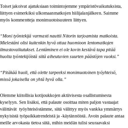
Toiset jakoivat ajatuksiaan toimintojemme ympäristövaikutuksista,
liittyen esimerkiksi ulkomaanmatkojen hiilijalanjälkeen. Saimme
myös kommentteja monimuotoisuuteen liittyen.
“Moni työntekijä varmasti nauttii Nitorin tarjoamista matkoista.
Mielestäni olisi kuitenkin hyvä ottaa huomioon lentomatkojen
ilmastovaikutukset. Lentäminen ei ole kovin kestävä tapa pitää
huolta työntekijöistä siitä aiheutuvien suurten päästöjen vuoksi.”
“Pitäkää huoli, että olette tarpeeksi monimuotoinen työyhteisö,
missä jokaisella on yhtä hyvä olla.”
Olemme kiitollisia kotijoukkojen aktiivisesta osallistumisesta
kyselyyn. Sen lisäksi, että palaute osoittaa miten paljon vastaajat
välittävät työyhteisöstämme, siitä välittyy myös vankka ymmärrys
nykyisistä työpaikkatrendeistä ja -käytännöistä. Avoin palaute antaa
meille arvokasta tietoa siitä, mihin meidän tulisi seuraavaksi