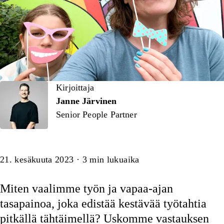
Kirjoittaja
Kirjoittaja
Janne Järvinen
Senior People Partner
Artikkeli
21. kesäkuuta 2023
·
3
min lukuaika
Miten vaalimme työn ja vapaa-ajan
tasapainoa, joka edistää kestävää työtahtia
pitkällä tähtäimellä? Uskomme vastauksen