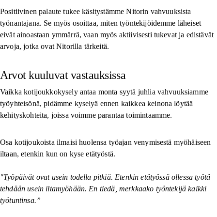
Positiivinen palaute tukee käsitystämme Nitorin vahvuuksista
työnantajana. Se myös osoittaa, miten työntekijöidemme läheiset
eivät ainoastaan ymmärrä, vaan myös aktiivisesti tukevat ja edistävät
arvoja, jotka ovat Nitorilla tärkeitä.
Arvot kuuluvat vastauksissa
Vaikka kotijoukkokysely antaa monta syytä juhlia vahvuuksiamme
työyhteisönä, pidämme kyselyä ennen kaikkea keinona löytää
kehityskohteita, joissa voimme parantaa toimintaamme.
Osa kotijoukoista ilmaisi huolensa työajan venymisestä myöhäiseen
iltaan, etenkin kun on kyse etätyöstä.
"Työpäivät ovat usein todella pitkiä. Etenkin etätyössä ollessa työtä
tehdään usein iltamyöhään. En tiedä, merkkaako työntekijä kaikki
työtuntinsa.”