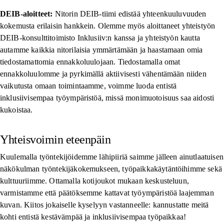
DEIB-aloitteet:
Nitorin DEIB-tiimi edistää yhteenkuuluvuuden
kokemusta erilaisin hankkein. Olemme myös aloittaneet yhteistyön
DEIB-konsulttitoimisto Inklusiiv:n kanssa ja yhteistyön kautta
autamme kaikkia nitorilaisia ymmärtämään ja haastamaan omia
tiedostamattomia ennakkoluulojaan. Tiedostamalla omat
ennakkoluulomme ja pyrkimällä aktiivisesti vähentämään niiden
vaikutusta omaan toimintaamme, voimme luoda entistä
inklusiivisempaa työympäristöä, missä monimuotoisuus saa aidosti
kukoistaa.
Yhteisvoimin eteenpäin
Kuulemalla työntekijöidemme lähipiiriä saimme jälleen ainutlaatuisen
näkökulman työntekijäkokemukseen, työpaikkakäytäntöihimme sekä
kulttuuriimme. Ottamalla kotijoukot mukaan keskusteluun,
varmistamme että päätöksemme kattavat työympäristöä laajemman
kuvan. Kiitos jokaiselle kyselyyn vastanneelle: kannustatte meitä
kohti entistä kestävämpää ja inklusiivisempaa työpaikkaa!