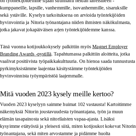
on työntekijöidemme sijaan suunnattu heidän läheisilleen -
kumppaneille, lapsille, vanhemmille, isovanhemmille, sisaruksille
sekä ystäville. Kyselyn tarkoituksena on arvioida työntekijöiden
hyvinvointia ja Nitoria työnantajana niiden ihmisten näkökulmasta,
jotka jakavat jokapäiväisen arjen työntekijöidemme kanssa.
Tänä vuonna kotijoukkokysely palkittiin myös
Magnet Employer
Branding Awards -pystillä
. Tapahtumassa palkittiin aloitteita, jotka
vaalivat positiivista työpaikkakulttuuria. On hienoa saada tunnustusta
pyrkimyksistämme laajentaa käsitystämme työntekijöiden
hyvinvoinnista työympäristöä laajemmalle.
Mitä vuoden 2023 kysely meille kertoo?
Vuoden 2023 kyselyyn saimme huimat 102 vastausta! Kartoitimme
näkemyksiä Nitorin joustavuudesta työnantajana, työn ja muun
elämän tasapainosta sekä nitorilaisten vapaa-ajasta. Lisäksi
kysyimme etätyöstä ja yleisesti siitä, miten kotijoukot kokevat Nitorin
työnantajana, sekä miten arvostamme ja pidämme huolta